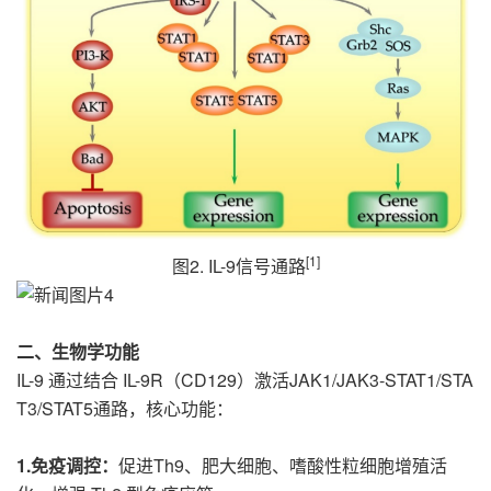
[1]
图2. IL-9信号通路
二、生物学功能
IL-9 通过结合 IL-9R（CD129）激活JAK1/JAK3-STAT1/STA
T3/STAT5通路，核心功能：
1.免疫调控
：
促进Th9、肥大细胞、嗜酸性粒细胞增殖活