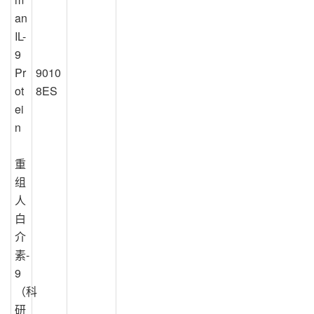
an
IL-
9 
Pr
9010
ot
8ES
ei
n
重
组
人
白
介
素-
9
（科
研