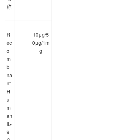
称
R
10μg/5
ec
0μg/1m
o
g
m
bi
na
nt 
H
u
m
an
IL-
9 