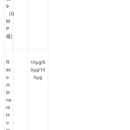
9
（G
M
P
级）
R
10μg/5
ec
0μg/10
o
0μg
m
bi
na
nt 
H
u
m