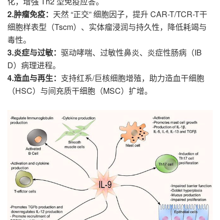
化，增强 Th2 型免疫应答。
2.肿瘤免疫
：
天然 “正交” 细胞因子，提升 CAR-T/TCR-T干
细胞样表型（Tscm）、实体瘤浸润与持久性，降低耗竭与
毒性。
3.炎症与过敏
：
驱动哮喘、过敏性鼻炎、炎症性肠病（IB
D）病理进程。
4.造血与再生
：
支持红系/巨核细胞增殖，助力造血干细胞
（HSC）与间充质干细胞（MSC）扩增。