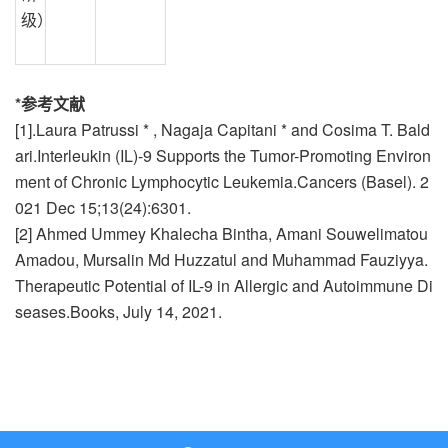
级）
*参考文献
[1].Laura Patrussi * , Nagaja Capitani * and Cosima T. Bald
ari.Interleukin (IL)-9 Supports the Tumor-Promoting Environ
ment of Chronic Lymphocytic Leukemia.Cancers (Basel). 2
021 Dec 15;13(24):6301.
[2] Ahmed Ummey Khalecha Bintha, Amani Souwelimatou
Amadou, Mursalin Md Huzzatul and Muhammad Fauziyya.
Therapeutic Potential of IL-9 in Allergic and Autoimmune Di
seases.Books, July 14, 2021.