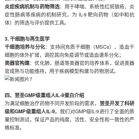
炎症疾病机制与药物筛选
：用于哮喘、系统性红斑狼疮、炎
症性肠病等疾病的机制研究，为 IL-9 靶向药物（如中和抗
体）的筛选与评价提供工具。
3. 干细胞与再生医学
干细胞培养与分化
：支持间充质干细胞（MSCs）、造血干
细胞的体外扩增，调控其向免疫调节或造血谱系分化；
类器官构建
：优化肺、肠道等类器官的培养体系，促进类器
官成熟与功能维持，用于疾病模型构建与药物测试。
四、翌圣GMP级重组人IL-9蛋白介绍
为满足细胞治疗药物不同开发阶段的需求，
翌圣开发了科研
级和GMP级重组人IL-9
。我们对GMP级IL-9进行了全面的质
量控制测试，保证产品的纯度、活性、安全性和一致性的严
格标准。