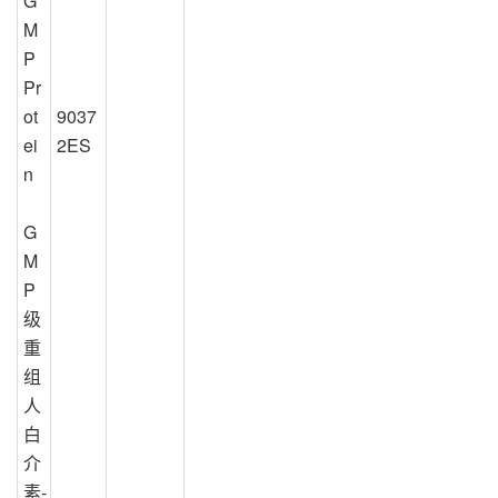
G
M
P 
Pr
ot
9037
ei
2ES
n
G
M
P
级
重
组
人
白
介
素-