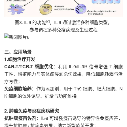
[2]
图3. IL-9 的功能
。IL-9 通过激活多种细胞类型，
参与调控多种免疫病理及生理过程
三、应用场景
1.细胞治疗开发
CAR-T/TCR-T 细胞优化
：利用 IL-9/IL-9R 信号增强 T 细胞
干性、增殖能力与实体瘤浸润杀伤效果，降低细胞耗竭与治
疗毒性；
免疫细胞培养
：作为添加剂，用于 Th9 细胞、肥大细胞、N
K 细胞的体外诱导、扩增与功能维持。
2. 肿瘤免疫与炎症疾病研究
抗肿瘤疫苗佐剂
：IL-9 可增强疫苗诱导的特异性免疫应答，
提升抗肿瘤 / 抗病毒效果，助力新型疫苗开发；