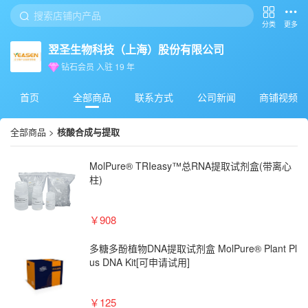
分类
更多
翌圣生物科技（上海）股份有限公司
钻石会员
入驻
19
年
首页
全部商品
联系方式
公司新闻
商铺视频
全部商品
>
核酸合成与提取
MolPure® TRIeasy™总RNA提取试剂盒(带离心
柱)
￥908
多糖多酚植物DNA提取试剂盒 MolPure® Plant Pl
us DNA Kit[可申请试用]
￥125