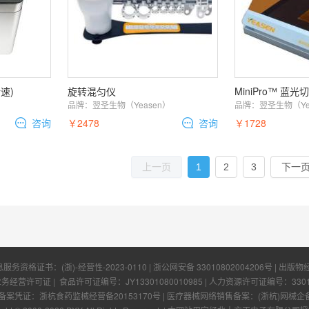
速)
旋转混匀仪
MiniPro™ 蓝光
）
品牌：
翌圣生物（Yeasen）
品牌：
翌圣生物（Ye
咨询
￥2478
咨询
￥1728
1
2
3
上一页
下一
息服务资格证书：
(浙)-经营性-2023-0110
|
浙公网安备 33010802004206号
| 出版物
业务经营许可证
| 食品许可证编号：
JY13301080010985
| 人力资源许可证编号：
330
凭证：浙杭食药监械经营备20153170号 | 医疗器械网络销售备案：(浙杭)网械企备字[