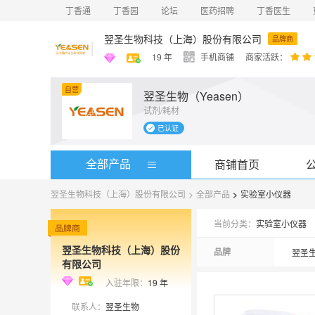
丁香通
丁香园
论坛
医药招聘
丁香医生
翌圣生物科技（上海）股份有限公司
品牌商
19
年
手机商铺
商家活跃：
自营
翌圣生物（Yeasen）
试剂/耗材
已认证
全部产品
商铺首页
翌圣生物科技（上海）股份有限公司
>
全部产品
>
实验室小仪器
当前分类：
实验室小仪器
翌圣生物科技（上海）股份
品牌
翌圣生
有限公司
入驻年限：
19
年
联系人：
翌圣生物