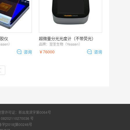
切胶仪
超微量分光光度计（不带荧光）
asen）
品牌：
翌圣生物（Yeasen）
咨询
￥76000
咨询
页
经营许可证：
新出发滨字第0064号
108202110270036 号
2018]第00246号