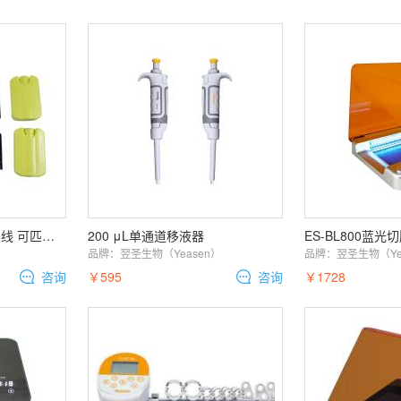
转印套装(不包含外壳和线 可匹配电泳槽)
200 μL单通道移液器
ES-BL800蓝光
）
品牌：
翌圣生物（Yeasen）
品牌：
翌圣生物（Ye
咨询
￥595
咨询
￥1728