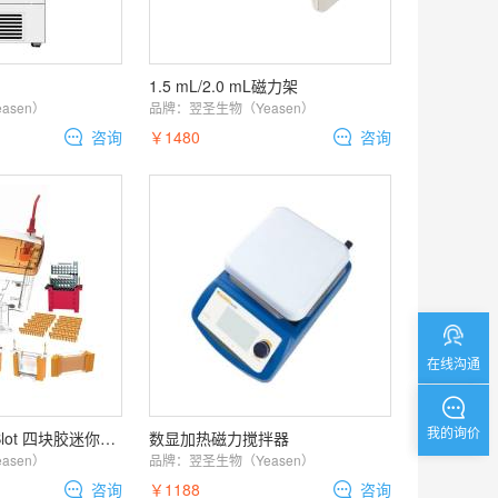
1.5 mL/2.0 mL磁力架
asen）
品牌：
翌圣生物（Yeasen）
咨询
￥1480
咨询
在线沟通
我的询价
MiniPro PET 4&Blot 四块胶迷你垂直电泳转印槽
数显加热磁力搅拌器
asen）
品牌：
翌圣生物（Yeasen）
咨询
￥1188
咨询