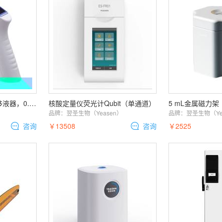
翌圣e-HC 电动大容量移液器，0.1-100mL
核酸定量仪荧光计Qubit（单通道）
）
品牌：
翌圣生物（Yeasen）
品牌：
翌圣生物（Ye
咨询
￥13508
咨询
￥2525