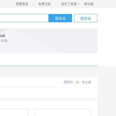
我要登录
|
免费注册
|
我的丁香通
移动端
搜本店
搜全站
自营
cal
/多肽
搜索到
53
条记录