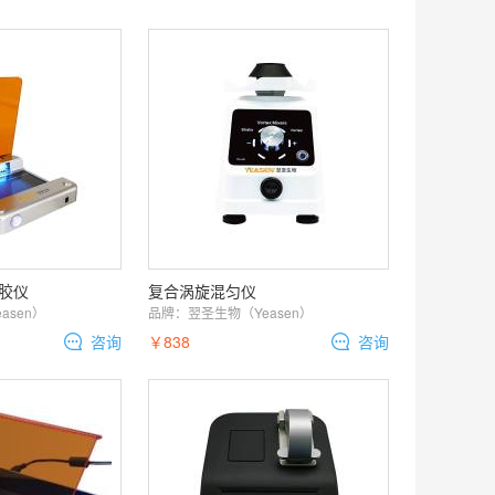
切胶仪
复合涡旋混匀仪
asen）
品牌：
翌圣生物（Yeasen）
咨询
￥838
咨询