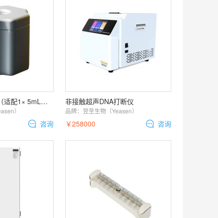
5 mL金属磁力架（适配1× 5mL离心管、流式管和采血管等）
非接触超声DNA打断仪
asen）
品牌：
翌圣生物（Yeasen）
咨询
￥258000
咨询