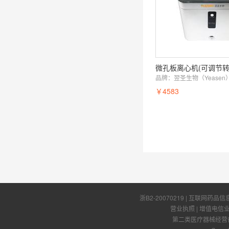
微孔板离心机(可调节转
品牌：
翌圣生物（Yeasen
￥4583
浙B2-20070219
| 互联网药品信
营业执照
|
增值电信
第二类医疗器械经营备案