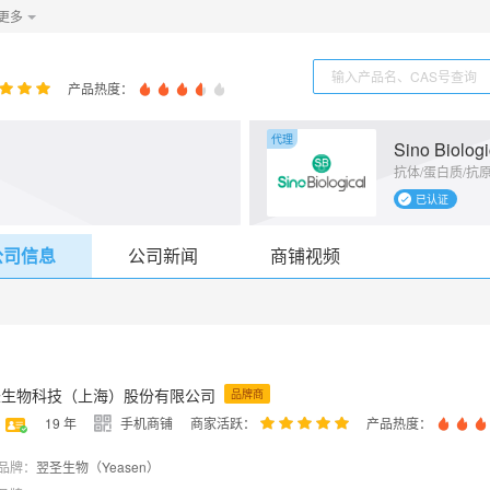
更多
产品热度：
代理
Sino Biologi
抗体/蛋白质/抗原
已认证
公司信息
公司新闻
商铺视频
圣生物科技（上海）股份有限公司
品牌商
19
年
手机商铺
商家活跃：
产品热度：
品牌：
翌圣生物（Yeasen）