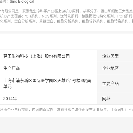
品牌：
Sino Biological
份有限公司是一家聚焦生命科学产业链上游核心原料，从事分子、蛋白和细胞三大品类
核心产品覆盖qPCR系列、NGS系列、逆转录系列、核酸提取与纯化系列、PCR系
化系列、蛋白分析系列、重组蛋白、细胞分析系列、细胞培养系列、细胞转染系列、
命科学研究、诊断检测和生物医药等领域。
翌圣生物科技（上海）股份有限公司
企业类型
生产厂商
企业地区
上海市浦东新区国际医学园区天雄路1号楼3层南
主要产品
单元
2014
年
网址
息由企业自行提供，内容的真实性、准确性和合法性由发布企业负责，丁香园对此不