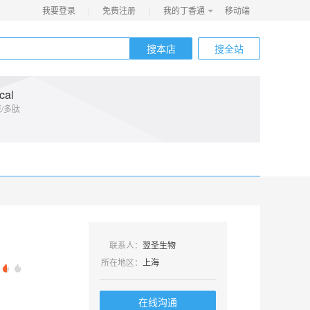
我要登录
|
免费注册
|
我的丁香通
移动端
搜本店
搜全站
自营
cal
/多肽
联系人：
翌圣生物
所在地区：
上海
在线沟通