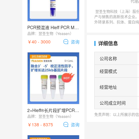
代理
翌圣生物科技（上海）股
产与销售的高新技术企业。
外转录系列、抗体、蛋白纯
PCR预混液 Hieff PCR Master Mix (With Dye)
多个品类，广泛应用于生
品牌：
翌圣生物（Yeasen）
￥40 - 3000
咨询
详细信息
公司名称
经营模式
经营地址
公司成立时间
2×Hieff®长片段扩增PCR预混液( Ultra-Long PCR Master Mix)
免责声明：以上所展示的信
品牌：
翌圣生物（Yeasen）
￥138 - 8375
咨询