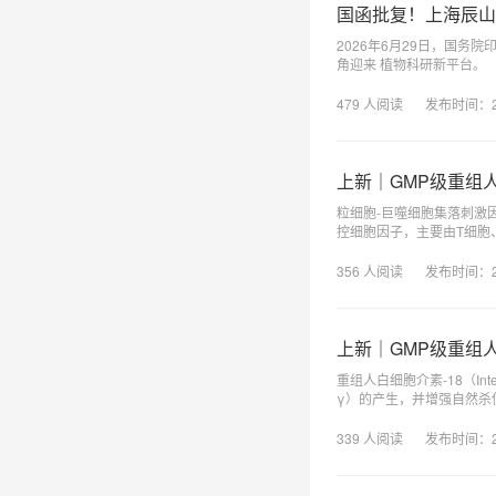
国函批复！上海辰山
2026年6月29日，国务
角迎来 植物科研新平台。
479
人阅读
发布时间：
上新｜GMP级重组
粒细胞-巨噬细胞集落刺激因子（Gr
控细胞因子，主要由T细胞
下，其产生水平较低；而在
状细胞等多种细胞的增殖、存
356
人阅读
发布时间：
强。随着国内细胞治疗药物
料。
上新｜GMP级重组人
重组人白细胞介素-18（Int
γ）的产生，并增强自然杀伤
活化不足、体内耗竭过快、
但极易导致免疫细胞过度分
339
人阅读
发布时间：