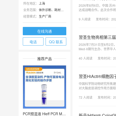
所在地区：
上海
2026年8月6日，中国·
达成战略合作。此次合作将
业务范围：
体外诊断、耗材、技术服务、抗体、ELISA 试剂盒、细胞库 / 细胞培养、试剂
供更具效率与成本优势的一
经营模式：
生产厂商
9
人阅读
发布时间：
20
在线沟通
翌圣生物亮相第三届
电话
QQ 联系
2026年7月31日至8月2
Med-X期刊主办、世界
40
人阅读
发布时间：
2
推荐产品
翌圣HiActi®细
中国科学院动物研究所焦建
对大脑皮层调控作用方面取
72
人阅读
发布时间：
2
PCR预混液 Hieff PCR Master Mix (With Dye)
新品|Hifair® C