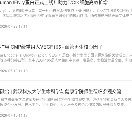
man IFN-γ蛋白正式上线！助力T/CIK细胞高效扩增
on-γ, IFN-γ），又称II型干扰素，是一种由自然杀伤细胞（NK细胞）、活化的T细胞及
节、抗病毒防御及抗肿瘤免疫中发挥着不可替代的核心作用，通过与靶细胞表面受体结合，激
的表达。
2026-07-22 17:11
容:GMP级重组人VEGF165 - 血管再生核心因子
r Endothelial Growth Factor，VEGF）是血小板衍生生长因子超家族的关键成员，
GF206等多种剪接亚型，其中VEGF165是人体组织中表达丰度最高、生物活性最全面、
2026-07-10 11:18
融合 | 武汉科技大学生命科学与健康学院师生莅临参观交流
命科学与健康学院教师及研究生团队莅临翌圣生物参观交流。翌圣生物相关负责人及
围绕企业发展、技术平台、行业趋势、人才培养及校企合作等内容展开深入交流。
2026-07-10 11:17