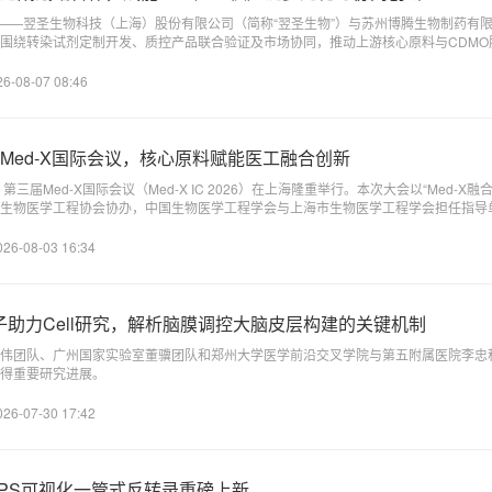
苏州——翌圣生物科技（上海）股份有限公司（简称“翌圣生物”）与苏州博腾生物制药有限
围绕转染试剂定制开发、质控产品联合验证及市场协同，推动上游核心原料与CDMO
站式细胞与基因治疗（CGT）解决方案。
26-08-07 08:46
Med-X国际会议，核心原料赋能医工融合创新
日，第三届Med-X国际会议（Med-X IC 2026）在上海隆重举行。本次大会以“Med-
华人生物医学工程协会协办，中国生物医学工程学会与上海市生物医学工程学会担任指导
026-08-03 16:34
胞因子助力Cell研究，解析脑膜调控大脑皮层构建的关键机制
伟团队、广州国家实验室董骥团队和郑州大学医学前沿交叉学院与第五附属医院李忠
得重要研究进展。
026-07-30 17:42
olorGPS可视化一管式反转录重磅上新