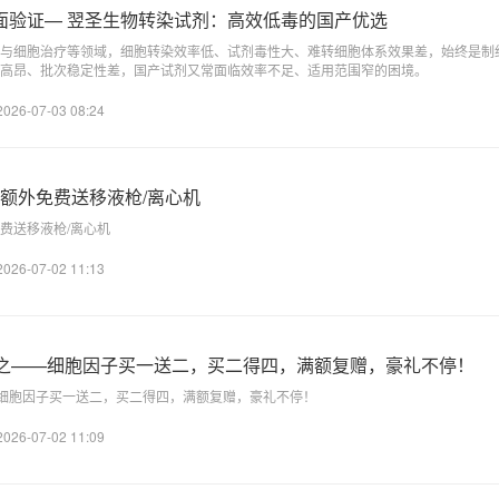
胞全面验证— 翌圣生物转染试剂：高效低毒的国产优选
与细胞治疗等领域，细胞转染效率低、试剂毒性大、难转细胞体系效果差，始终是制
高昂、批次稳定性差，国产试剂又常面临效率不足、适用范围窄的困境。
2026-07-03 08:24
额外免费送移液枪/离心机
费送移液枪/离心机
2026-07-02 11:13
得之——细胞因子买一送二，买二得四，满额复赠，豪礼不停！
—细胞因子买一送二，买二得四，满额复赠，豪礼不停！
2026-07-02 11:09