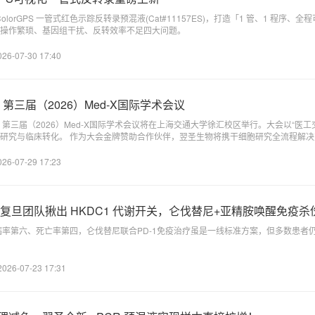
 ColorGPS 一管式红色示踪反转录预混液(Cat#11157ES)，打造「1 管、1 程序
操作繁琐、基因组干扰、反转效率不足四大问题。
026-07-30 17:40
第三届（2026）Med-X国际学术会议
2日，第三届（2026）Med-X国际学术会议将在上海交通大学徐汇校区举行。大会以“医
物将携干细胞研究全流程解决方案亮相现场，展示覆盖体细
鉴定等关键环节的产品与技术支持。 诚邀各位专家、老师及科研同仁莅临翌圣生物展位，面对面
026-07-29 17:23
复旦团队揪出 HKDC1 代谢开关，仑伐替尼+亚精胺唤醒免疫杀
病率第六、死亡率第四，仑伐替尼联合PD-1免疫治疗虽是一线标准方案，但多数患者
2026-07-23 17:31