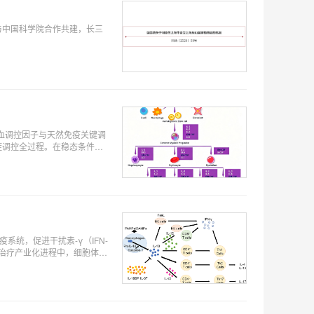
府与中国科学院合作共建，长三
是机体核心造血调控因子与天然免疫关键调
症调控全过程。在稳态条件
、巨噬细胞及髓系来源的树突
作用靶点更广、免疫调控能力更
经成为生物医药研发的刚需原
免疫系统，促进干扰素-γ（IFN-
细胞治疗产业化进程中，细胞体外
5培养体系虽可实现细胞扩增，