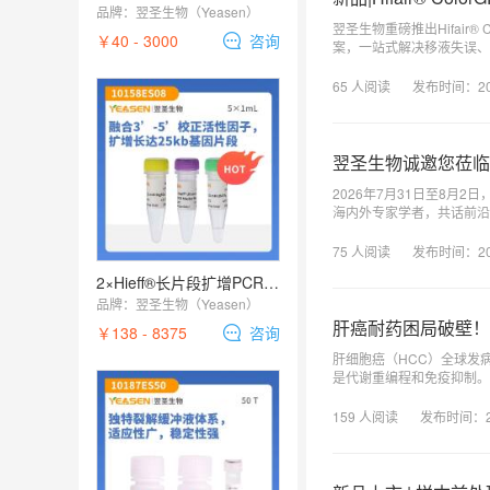
品牌：
翌圣生物（Yeasen）
翌圣生物重磅推出Hifair®
￥40 - 3000
咨询
案，一站式解决移液失误、
65
人阅读
发布时间：
2
翌圣生物诚邀您莅临 
2026年7月31日至8月
海内外专家学者，共话前沿研究与临床转化。 作为大会金牌赞助合作伙伴，翌圣生
胞分离、重编程、培养扩增、诱导分化及分析
交流实验需求与技术方案。
75
人阅读
发布时间：
2
2×Hieff®长片段扩增PCR预混液( Ultra-Long PCR Master Mix)
品牌：
翌圣生物（Yeasen）
肝癌耐药困局破壁！
￥138 - 8375
咨询
肝细胞癌（HCC）全球发
是代谢重编程和免疫抑制。
159
人阅读
发布时间：