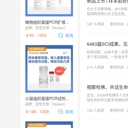
新品上市 | 样本前
在分子诊断领域，qPCR
疫病防控到公共卫生应急，qPCR的应用场景正在快速拓展。
和诊断企业都面临着相似的
植物组织直接PCR扩增试剂盒(Plant Tissue PCR Kit)
187
人阅读
发布时间：
品牌：
翌圣生物（Yeasen）
￥50 - 1353
咨询
6483篇SCI成果
科研创新，从来不是一次突破，而是无数次实验验证
多个前沿领域，一批高水平研究成果相继发表于 
品质产品服务科研创新，与
214
人阅读
发布时间：
相聚哈佛，共话生命
近日，2026年哈佛华人生命科学年会（
小鼠组织直接PCR试剂盒 Mouse Tissue Direct PCR Kit Plus
球生命科学与医学领域科研
品牌：
翌圣生物（Yeasen）
命科学产业界的专家学者，
102
人阅读
发布时间：
￥149 - 1209
咨询