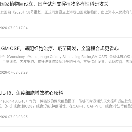
国家植物园设立，国产试剂支撑植物多样性科研攻关
院印发国函〔2026〕58号批复，正式同意设立上海辰山国家植物园，由上海市人民政
2026-07-03 17:34
人GM-CSF，适配细胞治疗、疫苗研发，全流程合规更省心
anulocyte/Macrophage Colony-Stimulating Factor,GM-CSF）
、巨噬细胞、内皮细胞、成纤维细胞等多种细胞分泌，贯穿造血发育、免疫应答、炎
感染或肿瘤免疫等炎症状态下，其产生量会显著增加。此外，中性粒细胞、单核细胞
活、成熟与分化，均受 GM-CSF 的显著影响。相较于普通生长因子，GM-CSF
2026-07-03 08:29
、肿瘤疫苗赛道快速爆发，符合GMP标准、可支持药物申报的高品质GM-CSF，已
IL-18，免疫细胞增效核心原料
erleukin-18,IL-18）作为一种强效的促炎细胞因子，能够同时激活先天免疫和适应性
（NK）细胞和CD8+ T细胞的抗肿瘤活性。在CAR-T、CAR-NK、T细胞疗法等
实体瘤浸润弱、存续性差，是制约疗效提升与临床落地的核心瓶颈。传统IL-2、IL-1
化、功能耗竭，难以适配实体瘤治疗与长效免疫应答需求。
2026-07-03 08:25