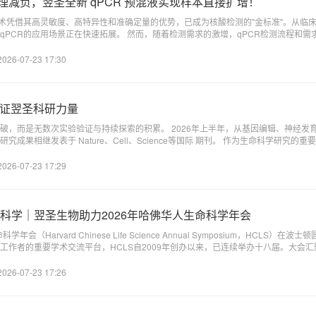
处理减负，翌圣全新 qPCR 预混液实现样本直接扩增！
技术凭借其高灵敏度、高特异性和准确定量的优势，已成为核酸检测的"金标准"。从临
 然而，随着检测需求的激增，qPCR检测流程和需求也在不断升级，很多实验室
困境。
2026-07-23 17:30
，见证翌圣科研力量
与持续探索的积累。 2026年上半年，从基因编辑、神经发育到肿瘤免疫、心血管疾病等
Nature、Cell、Science等国际 期刊。 作为生命科学研究的重要合作伙伴，翌圣生物持续以高
全球科研团队共同探索生命科学前沿。本期，我们通过科研数据与代表性成果，一同回
2026-07-23 17:29
科学｜翌圣生物助力2026年哈佛华人生命科学年会
Harvard Chinese Life Science Annual Symposium，HCLS）在波士顿圆满举行。 
工作者的重要学术交流平台，HCLS自2009年创办以来，已连续举办十八届。大会
共同分享前沿研究成果，推动跨学科交流与科研合作。
2026-07-23 17:26