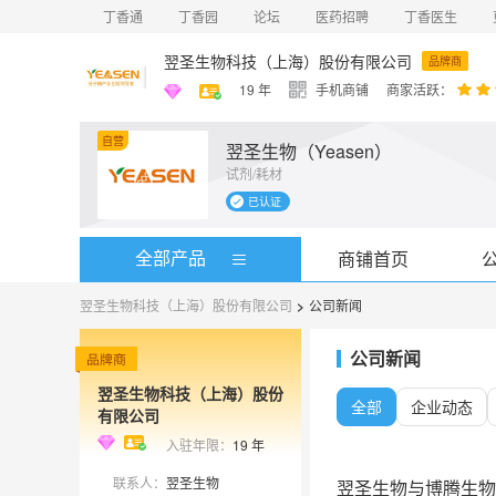
丁香通
丁香园
论坛
医药招聘
丁香医生
翌圣生物科技（上海）股份有限公司
品牌商
19
年
手机商铺
商家活跃：
自营
翌圣生物（Yeasen）
试剂/耗材
已认证
全部产品
商铺首页
翌圣生物科技（上海）股份有限公司
>
公司新闻
公司新闻
翌圣生物科技（上海）股份
全部
企业动态
有限公司
入驻年限：
19
年
联系人：
翌圣生物
翌圣生物与博腾生物