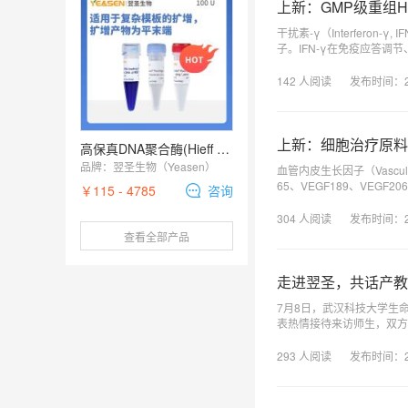
上新：GMP级重组Hu
干扰素-γ（Interfer
子。IFN-γ在免疫应答调
调控数百种干扰素刺激基因
142
人阅读
发布时间：
上新：细胞治疗原料扩
高保真DNA聚合酶(Hieff Canace® Plus High-Fidelity DNA Polymerase)
品牌：
翌圣生物（Yeasen）
血管内皮生长因子（Vascula
65、VEGF189、VE
￥115 - 4785
咨询
亚型。
304
人阅读
发布时间：
查看全部产品
走进翌圣，共话产教
7月8日，武汉科技大学生
表热情接待来访师生，双方
293
人阅读
发布时间：